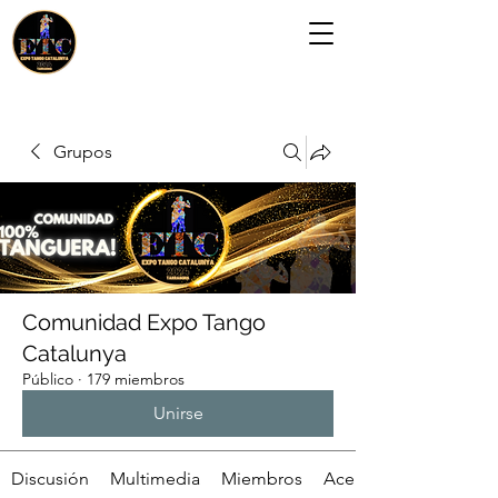
Grupos
Comunidad Expo Tango
Catalunya
Público
·
179 miembros
Unirse
Discusión
Multimedia
Miembros
Acerca de