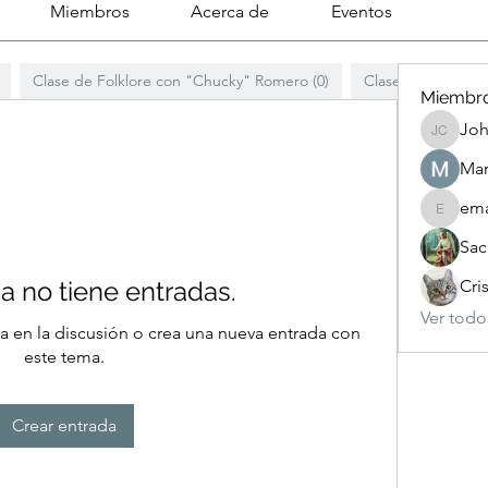
Miembros
Acerca de
Eventos
Clase de Folklore con "Chucky" Romero (0)
Clases con Ariadn
Miembr
Joh
Johnson
Mar
ema
emanuel
Sac
a no tiene entradas.
Cri
Ver todo
a en la discusión o crea una nueva entrada con
este tema.
Crear entrada