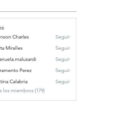
a y Fernando (1)
Clases con Roxana (0)
Tengo una duda (0)
os
nson Charles
Seguir
 Charles
ta Miralles
Seguir
nuela.malusardi
Seguir
a.malusardi
ramento Perez
Seguir
stina Calabria
Seguir
s los miembros (179)