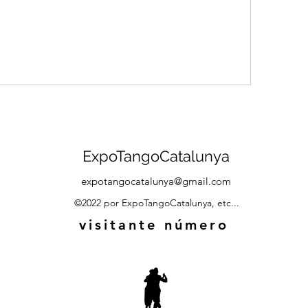
ExpoTangoCatalunya
expotangocatalunya@gmail.com
©2022 por ExpoTangoCatalunya, etc...
visitante número