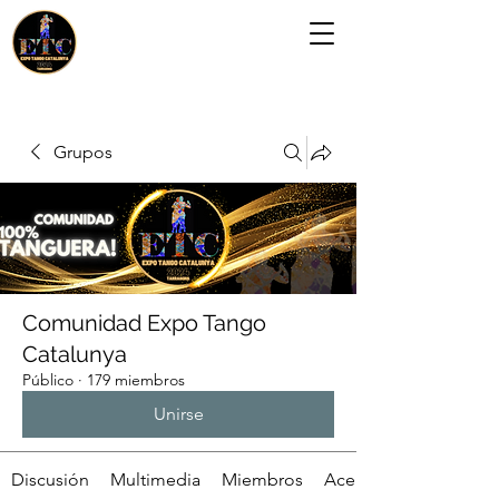
Grupos
Comunidad Expo Tango
Catalunya
Público
·
179 miembros
Unirse
Discusión
Multimedia
Miembros
Acerca de