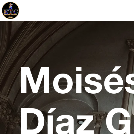
Moisé
Díaz G