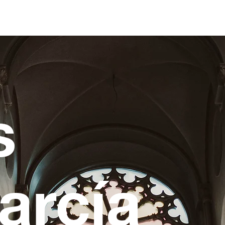
s
arcía