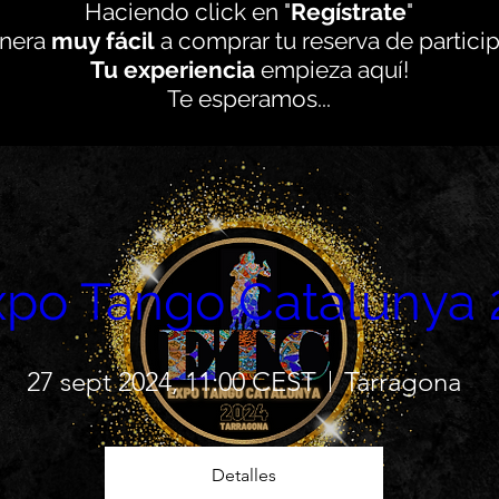
Haciendo click en "
Regístrate
"
anera
muy fácil
a comprar tu reserva de partici
Tu experiencia
empieza aquí!
Te esperamos...
xpo Tango Catalunya 
27 sept 2024, 11:00 CEST
Tarragona
Detalles