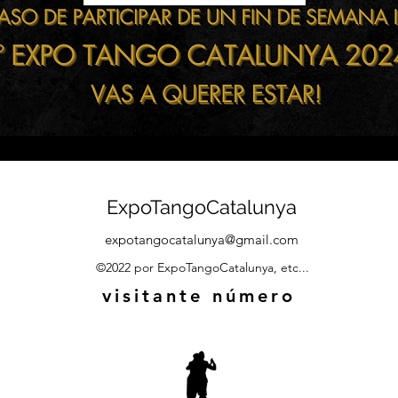
ExpoTangoCatalunya
expotangocatalunya@gmail.com
©2022 por ExpoTangoCatalunya, etc...
visitante número