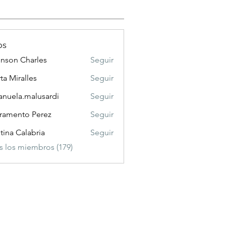
os
nson Charles
Seguir
 Charles
ta Miralles
Seguir
nuela.malusardi
Seguir
a.malusardi
ramento Perez
Seguir
stina Calabria
Seguir
s los miembros (179)