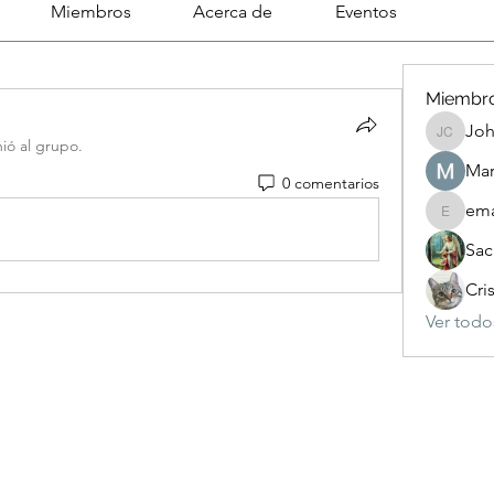
Miembros
Acerca de
Eventos
Miembr
Joh
Johnson
nió al grupo.
Mar
0 comentarios
ema
emanuel
Sac
Cri
Ver todo