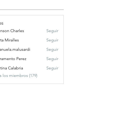
os
nson Charles
Seguir
 Charles
ta Miralles
Seguir
nuela.malusardi
Seguir
a.malusardi
ramento Perez
Seguir
stina Calabria
Seguir
s los miembros (179)