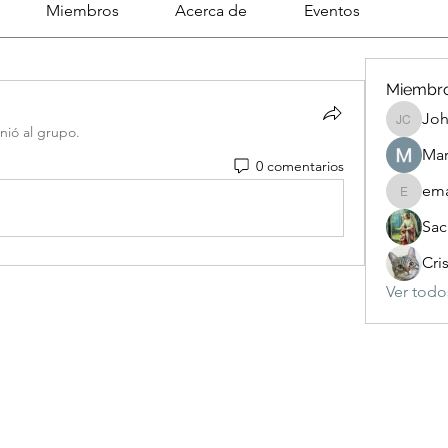
Miembros
Acerca de
Eventos
Miembr
Joh
Johnson
nió al grupo.
Mar
0 comentarios
ema
emanuel
Sac
Cri
Ver todo