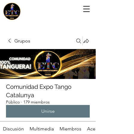
Grupos
Comunidad Expo Tango
Catalunya
Público
·
179 miembros
Unirse
Discusión
Multimedia
Miembros
Acerca de