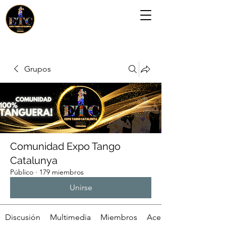
Grupos
Comunidad Expo Tango
Catalunya
Público
·
179 miembros
Unirse
Discusión
Multimedia
Miembros
Acerca de