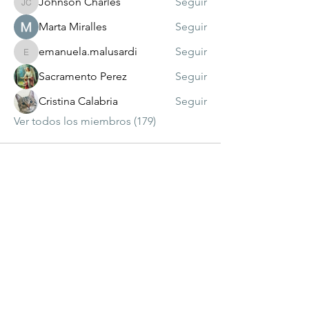
Johnson Charles
Seguir
Johnson Charles
Marta Miralles
Seguir
emanuela.malusardi
Seguir
emanuela.malusardi
Sacramento Perez
Seguir
Cristina Calabria
Seguir
Ver todos los miembros (179)
visitante
número