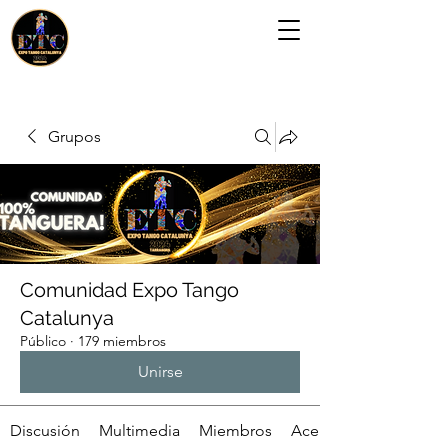
Grupos
Comunidad Expo Tango
Catalunya
Público
·
179 miembros
Unirse
Discusión
Multimedia
Miembros
Acerca de