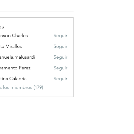
os
nson Charles
Seguir
 Charles
ta Miralles
Seguir
nuela.malusardi
Seguir
a.malusardi
ramento Perez
Seguir
stina Calabria
Seguir
s los miembros (179)