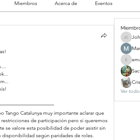
Miembros
Acerca de
Eventos
Miembr
Joh
Johnson
Mar
as!
ema
emanuel
...
Sac
k...
m...
Cri
ís!
Ver todo
o Tango Catalunya muy importante aclarar que 
 restricciones de participación pero sí queremos 
 se valore esta posibilidad de poder asistir sin 
 o disponibilidad según paridades de roles.