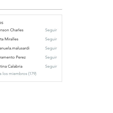
os
nson Charles
Seguir
 Charles
ta Miralles
Seguir
nuela.malusardi
Seguir
a.malusardi
ramento Perez
Seguir
stina Calabria
Seguir
s los miembros (179)