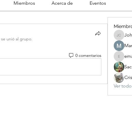
Miembros
Acerca de
Eventos
Miembr
Joh
Johnson
·
se unió al grupo.
Mar
0 comentarios
ema
emanuel
Sac
Cri
Ver todo