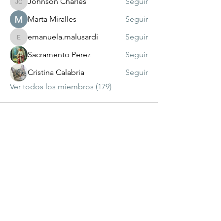
Johnson Charles
Seguir
Johnson Charles
Marta Miralles
Seguir
emanuela.malusardi
Seguir
emanuela.malusardi
Sacramento Perez
Seguir
Cristina Calabria
Seguir
Ver todos los miembros (179)
visitante
número