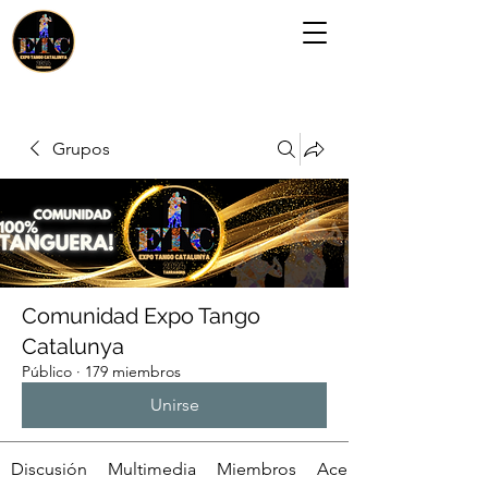
Grupos
Comunidad Expo Tango
Catalunya
Público
·
179 miembros
Unirse
Discusión
Multimedia
Miembros
Acerca de