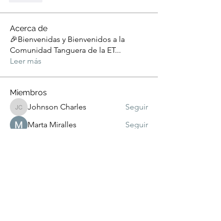
Acerca de
🎉Bienvenidas y Bienvenidos a la
Comunidad Tanguera de la ET
...
Leer más
Miembros
Johnson Charles
Seguir
Johnson Charles
Marta Miralles
Seguir
emanuela.malusardi
Seguir
emanuela.malusardi
Sacramento Perez
Seguir
Cristina Calabria
Seguir
Ver todos los miembros (179)