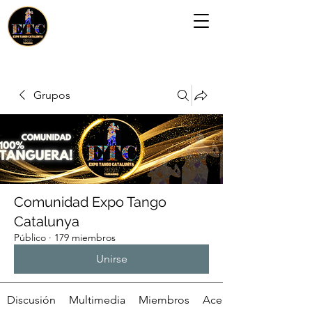
Grupos
Comunidad Expo Tango
Catalunya
Público
·
179 miembros
Unirse
Discusión
Multimedia
Miembros
Acerca de