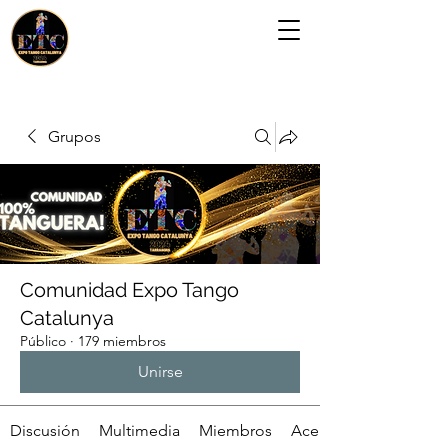
Grupos
Comunidad Expo Tango
Catalunya
Público
·
179 miembros
Unirse
Discusión
Multimedia
Miembros
Acerca de