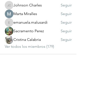
Johnson Charles
Seguir
Johnson Charles
Marta Miralles
Seguir
emanuela.malusardi
Seguir
emanuela.malusardi
Sacramento Perez
Seguir
Cristina Calabria
Seguir
Ver todos los miembros (179)
visitante
número