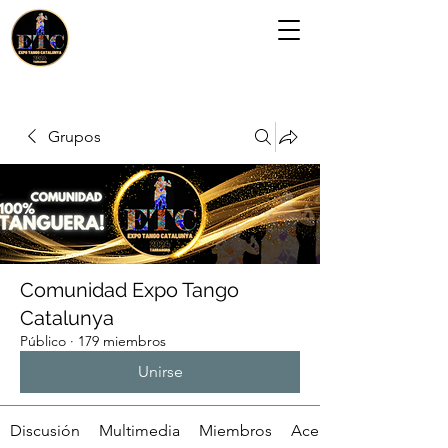
Grupos
Comunidad Expo Tango
Catalunya
Público
·
179 miembros
Unirse
Discusión
Multimedia
Miembros
Acerca de