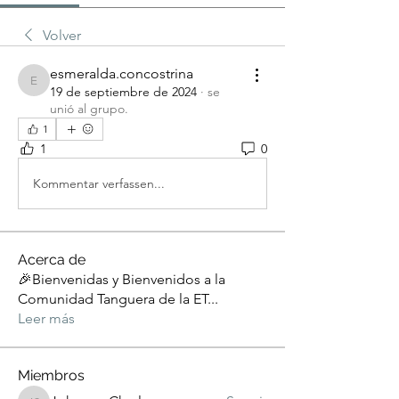
Volver
esmeralda.concostrina
esmeralda.concostrina
19 de septiembre de 2024
·
se
unió al grupo.
1
1
0
Kommentar verfassen...
Acerca de
🎉Bienvenidas y Bienvenidos a la
Comunidad Tanguera de la ET
...
Leer más
Miembros