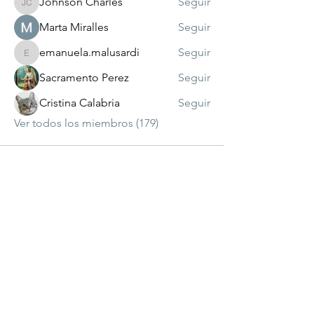
Johnson Charles
Seguir
Johnson Charles
Marta Miralles
Seguir
emanuela.malusardi
Seguir
emanuela.malusardi
Sacramento Perez
Seguir
Cristina Calabria
Seguir
Ver todos los miembros (179)
visitante
número