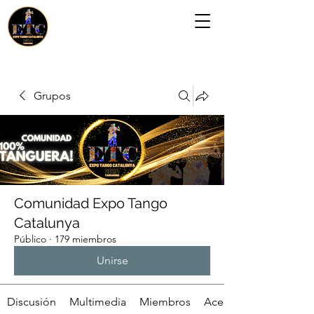
Grupos
Comunidad Expo Tango
Catalunya
Público
·
179 miembros
Unirse
Discusión
Multimedia
Miembros
Acerca de