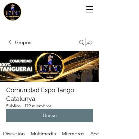
Grupos
Comunidad Expo Tango
Catalunya
Público
·
179 miembros
Unirse
Discusión
Multimedia
Miembros
Acerca de