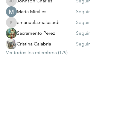
Johnson Charles
Seguir
Johnson Charles
Marta Miralles
Seguir
emanuela.malusardi
Seguir
emanuela.malusardi
Sacramento Perez
Seguir
Cristina Calabria
Seguir
Ver todos los miembros (179)
visitante
número