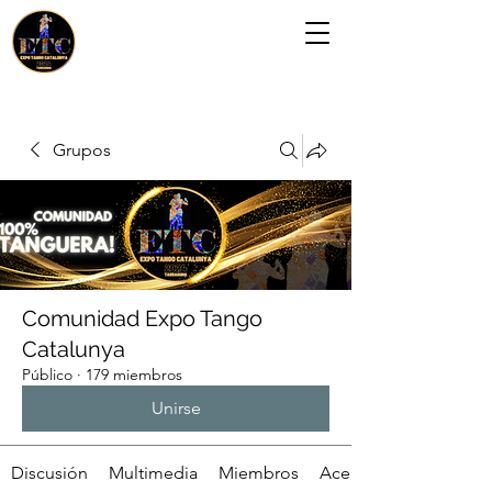
Grupos
Comunidad Expo Tango
Catalunya
Público
·
179 miembros
Unirse
Discusión
Multimedia
Miembros
Acerca de