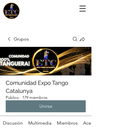
Grupos
Comunidad Expo Tango
Catalunya
Público
·
179 miembros
Unirse
Discusión
Multimedia
Miembros
Acerca de