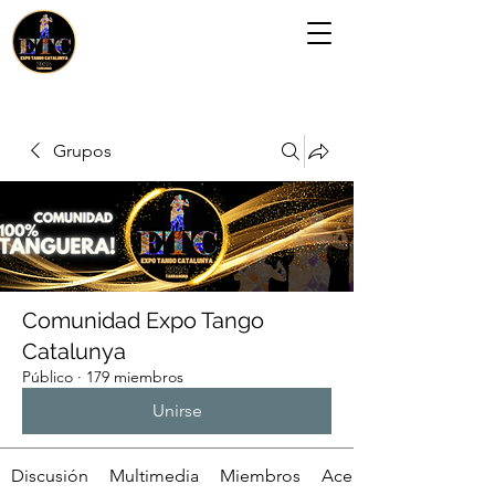
Grupos
Comunidad Expo Tango
Catalunya
Público
·
179 miembros
Unirse
Discusión
Multimedia
Miembros
Acerca de