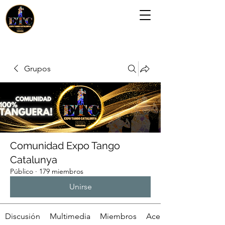
Grupos
Comunidad Expo Tango
Catalunya
Público
·
179 miembros
Unirse
Discusión
Multimedia
Miembros
Acerca de