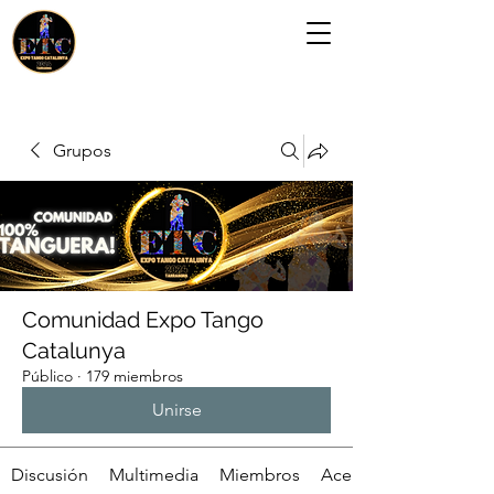
Grupos
Comunidad Expo Tango
Catalunya
Público
·
179 miembros
Unirse
Discusión
Multimedia
Miembros
Acerca de