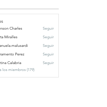
os
nson Charles
Seguir
 Charles
ta Miralles
Seguir
nuela.malusardi
Seguir
a.malusardi
ramento Perez
Seguir
stina Calabria
Seguir
s los miembros (179)