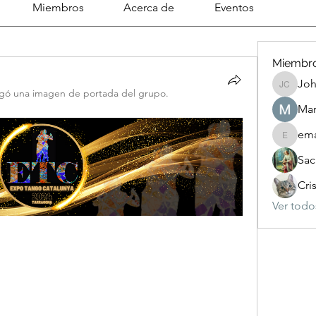
Miembros
Acerca de
Eventos
Miembr
Joh
Johnson
gó una imagen de portada del grupo.
Mar
ema
emanuel
Sac
Cri
Ver todo