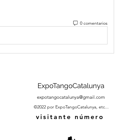
0 comentarios
ExpoTangoCatalunya
expotangocatalunya@gmail.com
©2022 por ExpoTangoCatalunya, etc...
visitante número