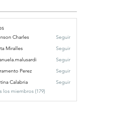
os
nson Charles
Seguir
 Charles
ta Miralles
Seguir
nuela.malusardi
Seguir
a.malusardi
ramento Perez
Seguir
stina Calabria
Seguir
s los miembros (179)