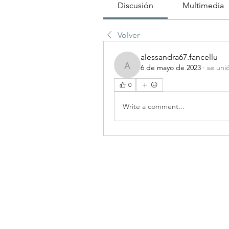
Discusión
Multimedia
Volver
alessandra67.fancellu
6 de mayo de 2023
·
se uni
alessandra67.fancellu
0
Write a comment...