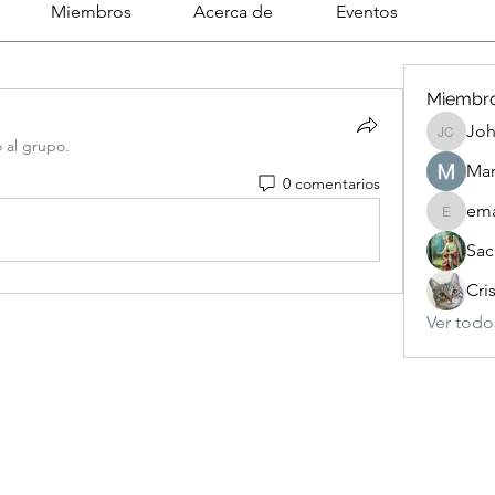
Miembros
Acerca de
Eventos
Miembr
Joh
Johnson
ó al grupo.
Mar
0 comentarios
ema
emanuel
Sac
Cri
Ver todo