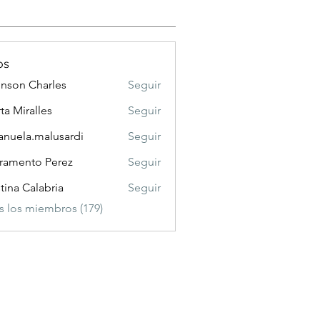
os
nson Charles
Seguir
 Charles
ta Miralles
Seguir
nuela.malusardi
Seguir
a.malusardi
ramento Perez
Seguir
stina Calabria
Seguir
s los miembros (179)