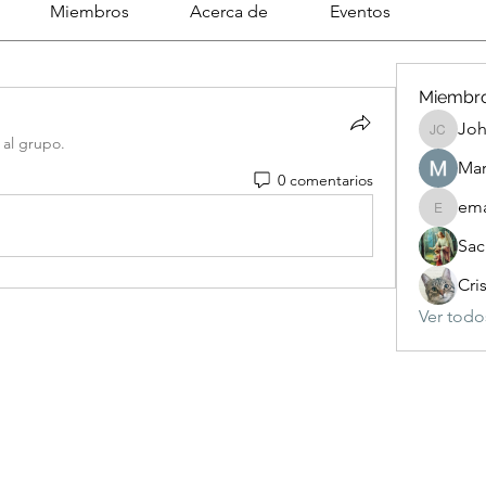
Miembros
Acerca de
Eventos
Miembr
Joh
Johnson
 al grupo.
Mar
0 comentarios
ema
emanuel
Sac
Cri
Ver todo