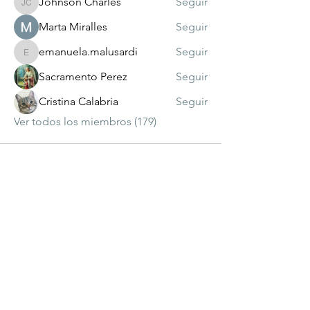
Johnson Charles
Seguir
Johnson Charles
Marta Miralles
Seguir
emanuela.malusardi
Seguir
emanuela.malusardi
Sacramento Perez
Seguir
Cristina Calabria
Seguir
Ver todos los miembros (179)
visitante
número