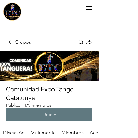
Grupos
Comunidad Expo Tango
Catalunya
Público
·
179 miembros
Unirse
Discusión
Multimedia
Miembros
Acerca de