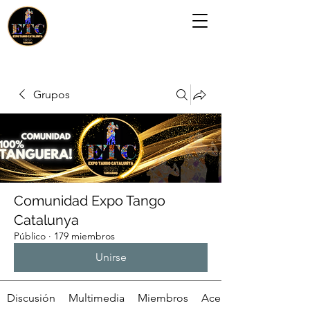
Grupos
Comunidad Expo Tango
Catalunya
Público
·
179 miembros
Unirse
Discusión
Multimedia
Miembros
Acerca de