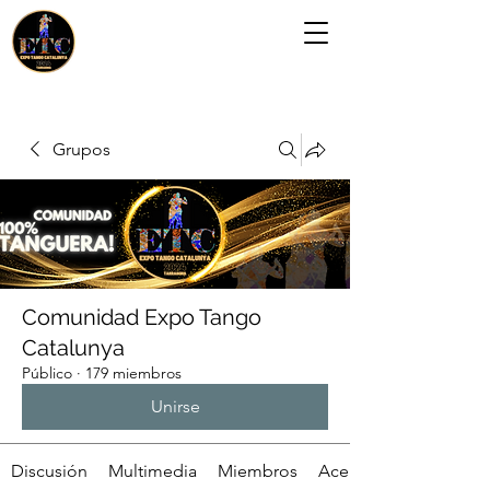
Grupos
Comunidad Expo Tango
Catalunya
Público
·
179 miembros
Unirse
Discusión
Multimedia
Miembros
Acerca de