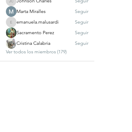
Johnson Charles
Seguir
Johnson Charles
Marta Miralles
Seguir
emanuela.malusardi
Seguir
emanuela.malusardi
Sacramento Perez
Seguir
Cristina Calabria
Seguir
Ver todos los miembros (179)
visitante
número