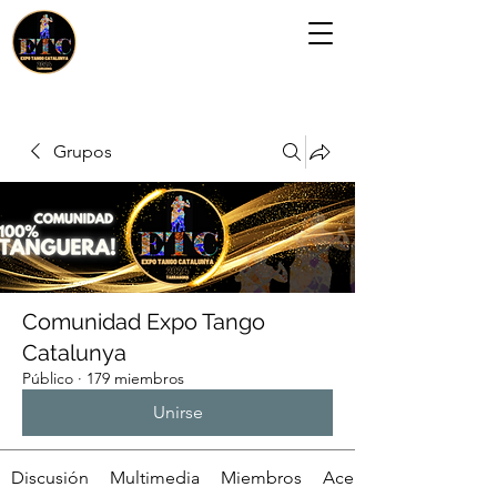
Grupos
Comunidad Expo Tango
Catalunya
Público
·
179 miembros
Unirse
Discusión
Multimedia
Miembros
Acerca de