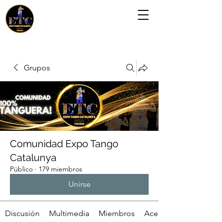
Grupos
Comunidad Expo Tango
Catalunya
Público
·
179 miembros
Unirse
Discusión
Multimedia
Miembros
Acerca de