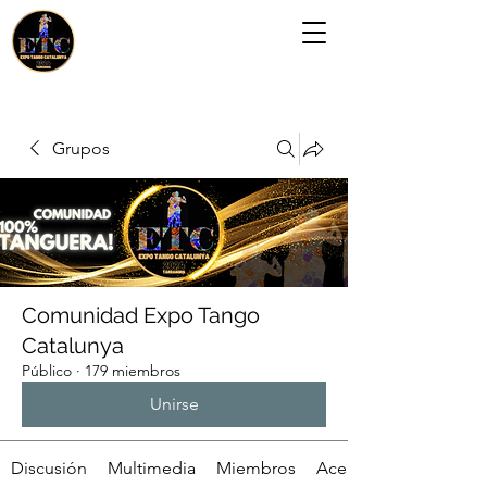
Grupos
Comunidad Expo Tango
Catalunya
Público
·
179 miembros
Unirse
Discusión
Multimedia
Miembros
Acerca de