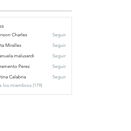
os
nson Charles
Seguir
 Charles
ta Miralles
Seguir
nuela.malusardi
Seguir
a.malusardi
ramento Perez
Seguir
stina Calabria
Seguir
s los miembros (179)