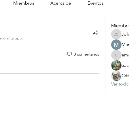
Miembros
Acerca de
Eventos
Miembr
Joh
Johnson
nió al grupo.
Mar
0 comentarios
ema
emanuel
Sac
Cri
Ver todo