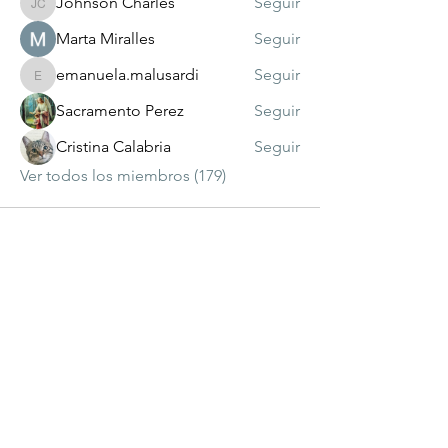
Johnson Charles
Seguir
Johnson Charles
Marta Miralles
Seguir
emanuela.malusardi
Seguir
emanuela.malusardi
Sacramento Perez
Seguir
Cristina Calabria
Seguir
Ver todos los miembros (179)
visitante
número