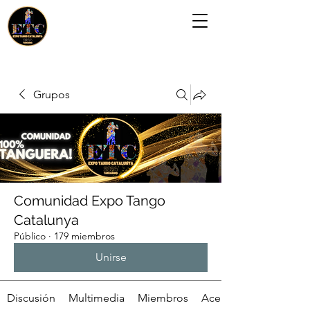
Grupos
Comunidad Expo Tango
Catalunya
Público
·
179 miembros
Unirse
Discusión
Multimedia
Miembros
Acerca de