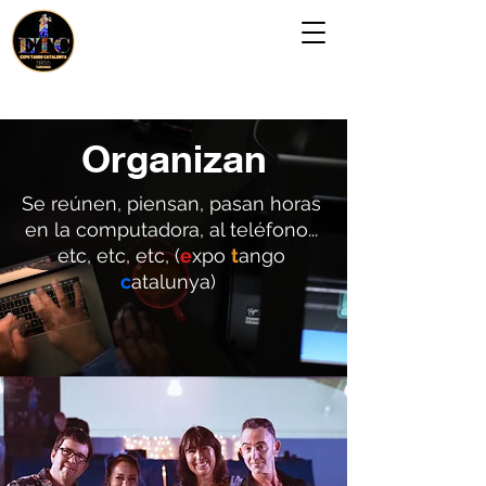
Organizan
Se reúnen, piensan, pasan horas
en la computadora, al teléfono...
etc, etc, etc, (
e
xpo
t
ango
c
atalunya)