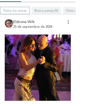
Todos los temas
Busco pareja (0)
Clase de Folklore con "Ch
Elżbieta Wilk
25 de septiembre de 2024