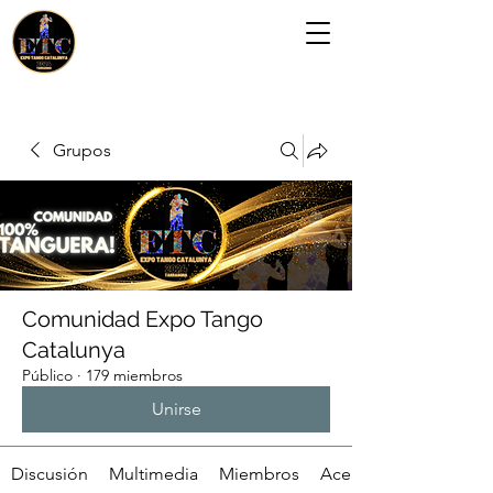
Grupos
Comunidad Expo Tango
Catalunya
Público
·
179 miembros
Unirse
Discusión
Multimedia
Miembros
Acerca de