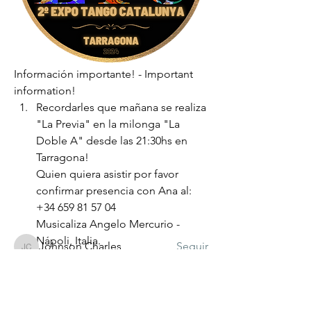
Información importante! - Important 
information!
Recordarles que mañana se realiza 
"La Previa" en la milonga "La 
Acerca de
Doble A" desde las 21:30hs en 
🎉Bienvenidas y Bienvenidos a la
Tarragona! 
Comunidad Tanguera de la ET
...
Quien quiera asistir por favor 
Leer más
confirmar presencia con Ana al:  
+34 659 81 57 04
Musicaliza Angelo Mercurio - 
Miembros
Nápoli, Italia.
Johnson Charles
Seguir
Johnson Charles
A partir del Viernes 27, todas y 
Marta Miralles
Seguir
todos los participantes de la Expo 
deberán hacer el "Check in" en la 
emanuela.malusardi
Seguir
emanuela.malusardi
oficina de acreditaciones para 