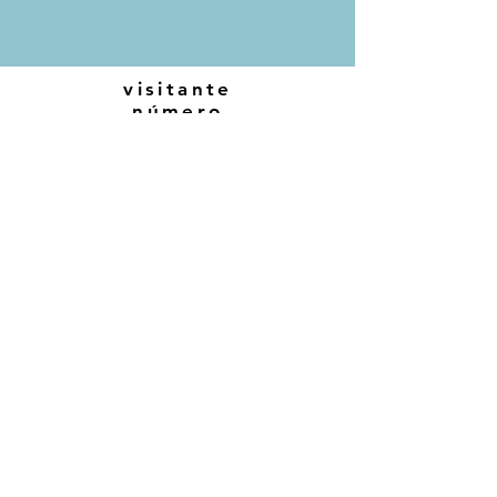
visitante
número
políticas de privacidad
términos y condiciones
© JC webmaster design
ExpoTangoCatalunya
expotangocatalunya@gmail.com